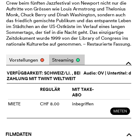
Crew beim fünften Jazzfestival von Newport nicht nur die
Auftritte von Grössen wie Louis Armstrong und Thelonius
Monk, Chuck Berry und Dinah Washington, sondern auch
das friedlich gemischte Publikum und das entspannte Leben
im Städtchen an der US-Ostküste im Verlauf eines langen
Sommertags, der tief in die Nacht geht. Das einzigartige
Zeitdokument wurde 1999 von der Library of Congress ins
nationale Kulturerbe auf genommen. – Restaurierte Fassung.
Vorstellungen
Streaming
o
VERFÜGBARKEIT: SCHWEIZ/LI. , BEI
Audio:
OV
| Untertitel: d
ZAHLUNG MIT TWINT WELTWEIT
REGULÄR
MIT TAKE-
ABO
MIETE
CHF 8.00
inbegriffen
MIETEN
FILMDATEN
o