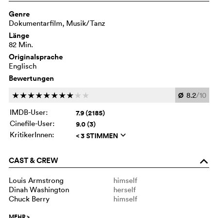
Genre
Dokumentarfilm, Musik/Tanz
Länge
82 Min.
Originalsprache
Englisch
Bewertungen
Ø
8.2
/10
c
c
c
c
c
c
c
c
c
c
IMDB-User:
7.9 (2185)
Cinefile-User:
9.0 (3)
KritikerInnen:
< 3 STIMMEN
q
CAST & CREW
o
Louis Armstrong
himself
Dinah Washington
herself
Chuck Berry
himself
MEHR
>