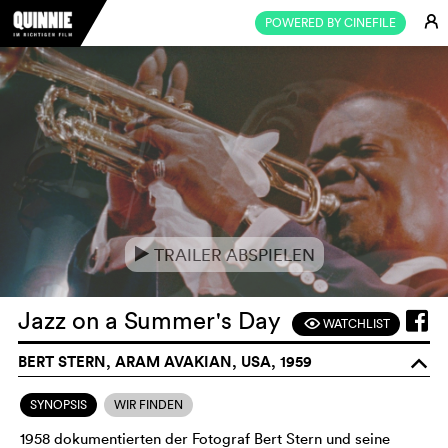
E
POWERED BY CINEFILE
TRAILER ABSPIELEN
e
Jazz on a Summer's Day
WATCHLIST
F
BERT STERN, ARAM AVAKIAN, USA, 1959
o
SYNOPSIS
WIR FINDEN
1958 dokumentierten der Fotograf Bert Stern und seine