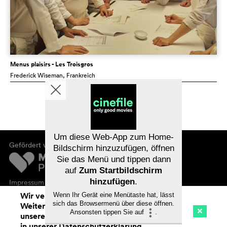
Menus plaisirs - Les Troisgros
Frederick Wiseman
, Frankreich
Um diese Web-App zum Home-
Gefördert von
Bildschirm hinzuzufügen, öffnen
Sie das Menü und tippen dann
auf
Zum Startbildschirm
hinzufügen
.
Impressum
Datenschutz
Wir verwenden Cookies. Mit dem
Wenn Ihr Gerät eine Menütaste hat, lässt
sich das Browsermenü über diese öffnen.
Weitersurfen auf cinefile.ch stimmen Sie
Ansonsten tippen Sie auf
.
unserer Cookie-Nutzung zu. Mehr Infos
Kino
Streaming
Watchlist (
0
)
in unserer
Datenschutzerklärung
.