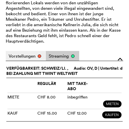
florierenden Lokals werden von den unzähligen
Angestellten, von denen viele illegal eingewandert sind,
bekocht und bedient. Einer von ihnen ist der junge
Mexikaner Pedro, ein Träumer und Unruhestifter. Er ist
verliebt in die amerikanische Kellnerin Julia, die sich nicht
auf eine Beziehung mit ihm einlassen kann. Als in der Kasse
des Restaurants Geld fehlt, ist Pedro schnell einer der
Hauptverdächtigen.
Vorstellungen
Streaming
o
VERFÜGBARKEIT: SCHWEIZ/LI. ,
Audio:
OV
, D | Untertitel: d
BEI ZAHLUNG MIT TWINT WELTWEIT
REGULÄR
MIT TAKE-
ABO
MIETE
CHF 8.00
inbegriffen
MIETEN
KAUF
CHF 15.00
CHF 12.00
KAUFEN