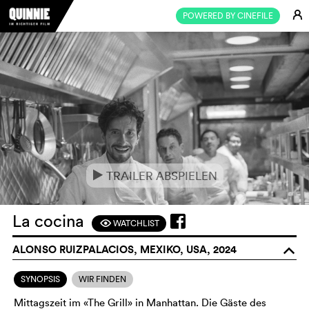
E
POWERED BY CINEFILE
TRAILER ABSPIELEN
e
La cocina
WATCHLIST
F
ALONSO RUIZPALACIOS, MEXIKO, USA, 2024
o
SYNOPSIS
WIR FINDEN
Mittagszeit im «The Grill» in Manhattan. Die Gäste des