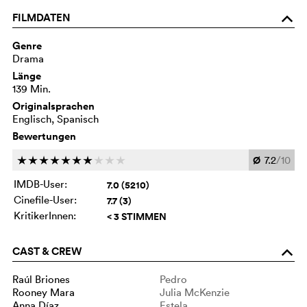
FILMDATEN
o
Genre
Drama
Länge
139 Min.
Originalsprachen
Englisch, Spanisch
Bewertungen
Ø
7.2
/10
c
c
c
c
c
c
c
c
c
c
IMDB-User:
7.0 (5210)
Cinefile-User:
7.7 (3)
KritikerInnen:
< 3 STIMMEN
CAST & CREW
o
Raúl Briones
Pedro
Rooney Mara
Julia McKenzie
Anna Díaz
Estela