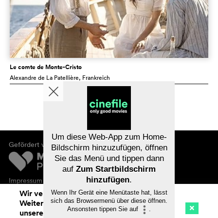
Le comte de Monte-Cristo
Alexandre de La Patellière
, Frankreich
Um diese Web-App zum Home-
Gefördert von
Bildschirm hinzuzufügen, öffnen
Sie das Menü und tippen dann
auf
Zum Startbildschirm
hinzufügen
.
Impressum
Datenschutz
Wir verwenden Cookies. Mit dem
Wenn Ihr Gerät eine Menütaste hat, lässt
sich das Browsermenü über diese öffnen.
Weitersurfen auf cinefile.ch stimmen Sie
Ansonsten tippen Sie auf
.
unserer Cookie-Nutzung zu. Mehr Infos