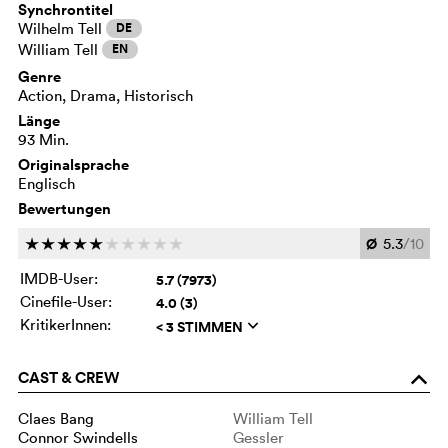
Synchrontitel
Wilhelm Tell
DE
William Tell
EN
Genre
Action, Drama, Historisch
Länge
93 Min.
Originalsprache
Englisch
Bewertungen
Ø
5.3
/10
c
c
c
c
c
c
c
c
c
c
IMDB-User:
5.7 (7973)
Cinefile-User:
4.0 (3)
KritikerInnen:
< 3 STIMMEN
q
CAST & CREW
o
Claes Bang
William Tell
Connor Swindells
Gessler