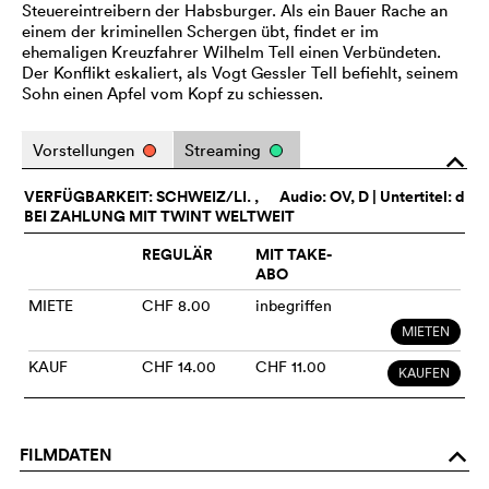
Steuereintreibern der Habsburger. Als ein Bauer Rache an
einem der kriminellen Schergen übt, findet er im
ehemaligen Kreuzfahrer Wilhelm Tell einen Verbündeten.
Der Konflikt eskaliert, als Vogt Gessler Tell befiehlt, seinem
Sohn einen Apfel vom Kopf zu schiessen.
Vorstellungen
Streaming
o
VERFÜGBARKEIT: SCHWEIZ/LI. ,
Audio:
OV
, D | Untertitel: d
BEI ZAHLUNG MIT TWINT WELTWEIT
REGULÄR
MIT TAKE-
ABO
MIETE
CHF 8.00
inbegriffen
MIETEN
KAUF
CHF 14.00
CHF 11.00
KAUFEN
FILMDATEN
o