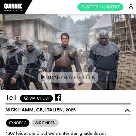
E
POWERED BY CINEFILE
TRAILER ABSPIELEN
e
Tell
WATCHLIST
F
NICK HAMM, GB, ITALIEN, 2025
o
SYNOPSIS
WIR FINDEN
1307 leidet die Urschweiz unter den gnadenlosen