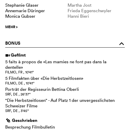
Stephanie Glaser
Martha Jost
Annemarie Düringer
Frieda Eggenschwyler
Monica Gubser
Hanni Bieri
MEHR
>
BONUS
o
Gefilmt
i
5 faits à propos de «Les mamies ne font pas dans la
dentelle»
FILMO, FR , 10‘41‘‘
5 Filmfakten über «Die Herbstzeitlosen»
FILMO, DE , 10‘41‘‘
Porträt der Regisseurin Bettina Oberli
SRF, DE , 26‘37‘‘
"Die Herbstzeitlosen" - Auf Platz 1 der unvergesslichsten
Schweizer Filme
SRF, DE , 3‘45‘‘
Geschrieben
g
Besprechung Filmbulletin