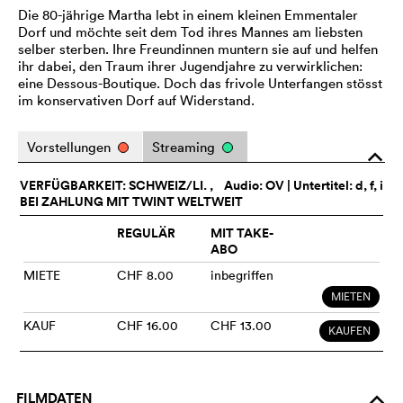
Die 80-jährige Martha lebt in einem kleinen Emmentaler
Dorf und möchte seit dem Tod ihres Mannes am liebsten
selber sterben. Ihre Freundinnen muntern sie auf und helfen
ihr dabei, den Traum ihrer Jugendjahre zu verwirklichen:
eine Dessous-Boutique. Doch das frivole Unterfangen stösst
im konservativen Dorf auf Widerstand.
Vorstellungen
Streaming
o
VERFÜGBARKEIT: SCHWEIZ/LI. ,
Audio:
OV
| Untertitel: d, f, i
BEI ZAHLUNG MIT TWINT WELTWEIT
REGULÄR
MIT TAKE-
ABO
MIETE
CHF 8.00
inbegriffen
MIETEN
KAUF
CHF 16.00
CHF 13.00
KAUFEN
FILMDATEN
o