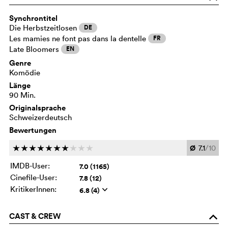
Synchrontitel
Die Herbstzeitlosen
DE
Les mamies ne font pas dans la dentelle
FR
Late Bloomers
EN
Genre
Komödie
Länge
90 Min.
Originalsprache
Schweizerdeutsch
Bewertungen
Ø
7.1
/10
c
c
c
c
c
c
c
c
c
c
IMDB-User:
7.0 (1165)
Cinefile-User:
7.8 (12)
KritikerInnen:
6.8 (4)
q
CAST & CREW
o