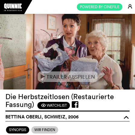
E
POWERED BY CINEFILE
TRAILER ABSPIELEN
e
Die Herbstzeitlosen (Restaurierte
Fassung)
WATCHLIST
F
BETTINA OBERLI, SCHWEIZ, 2006
o
SYNOPSIS
WIR FINDEN