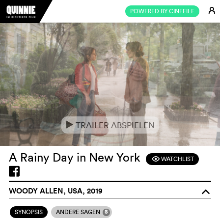
E
POWERED BY CINEFILE
TRAILER ABSPIELEN
e
A Rainy Day in New York
WATCHLIST
F
WOODY ALLEN, USA, 2019
o
5
SYNOPSIS
ANDERE SAGEN