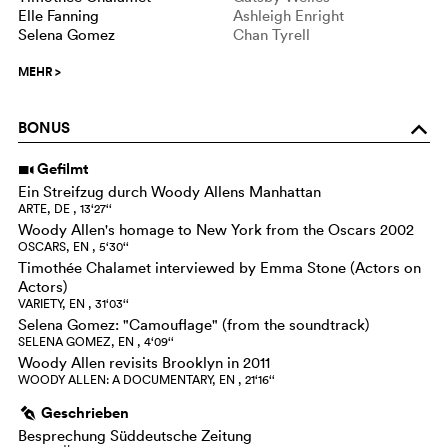
Elle Fanning
Ashleigh Enright
Selena Gomez
Chan Tyrell
MEHR
>
BONUS
o
Gefilmt
i
Ein Streifzug durch Woody Allens Manhattan
ARTE, DE , 13‘27‘‘
Woody Allen's homage to New York from the Oscars 2002
OSCARS, EN , 5‘30‘‘
Timothée Chalamet interviewed by Emma Stone (Actors on
Actors)
VARIETY, EN , 31‘03‘‘
Selena Gomez: "Camouflage" (from the soundtrack)
SELENA GOMEZ, EN , 4‘09‘‘
Woody Allen revisits Brooklyn in 2011
WOODY ALLEN: A DOCUMENTARY, EN , 21‘16‘‘
Geschrieben
g
Besprechung Süddeutsche Zeitung