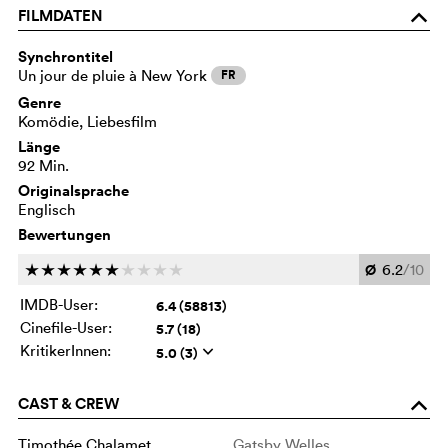
FILMDATEN
o
Synchrontitel
Un jour de pluie à New York
FR
Genre
Komödie, Liebesfilm
Länge
92 Min.
Originalsprache
Englisch
Bewertungen
Ø
6.2
/10
c
c
c
c
c
c
c
c
c
c
IMDB-User:
6.4 (58813)
Cinefile-User:
5.7 (18)
KritikerInnen:
5.0 (3)
q
CAST & CREW
o
Timothée Chalamet
Gatsby Welles