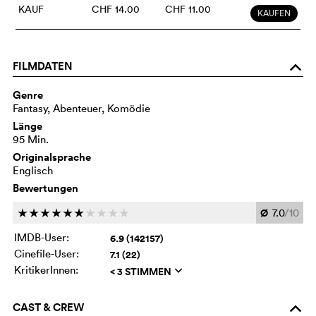
KAUF
CHF 14.00
CHF 11.00
KAUFEN
FILMDATEN
o
Genre
Fantasy, Abenteuer, Komödie
Länge
95 Min.
Originalsprache
Englisch
Bewertungen
Ø
7.0
/10
c
c
c
c
c
c
c
c
c
c
IMDB-User:
6.9 (142157)
Cinefile-User:
7.1 (22)
KritikerInnen:
< 3 STIMMEN
q
CAST & CREW
o