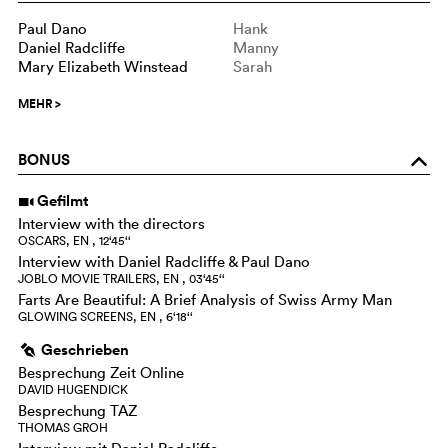
Paul Dano
Hank
Daniel Radcliffe
Manny
Mary Elizabeth Winstead
Sarah
MEHR
>
BONUS
o
Gefilmt
i
Interview with the directors
OSCARS, EN , 12‘45‘‘
Interview with Daniel Radcliffe & Paul Dano
JOBLO MOVIE TRAILERS, EN , 03‘45‘‘
Farts Are Beautiful: A Brief Analysis of Swiss Army Man
GLOWING SCREENS, EN , 6‘18‘‘
Geschrieben
g
Besprechung Zeit Online
DAVID HUGENDICK
Besprechung TAZ
THOMAS GROH