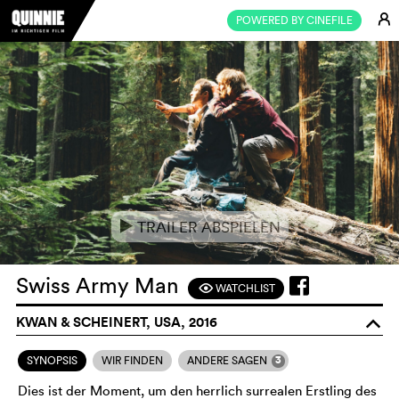
E
POWERED BY CINEFILE
TRAILER ABSPIELEN
e
Swiss Army Man
WATCHLIST
F
KWAN & SCHEINERT, USA, 2016
o
3
SYNOPSIS
WIR FINDEN
ANDERE SAGEN
Dies ist der Moment, um den herrlich surrealen Erstling des