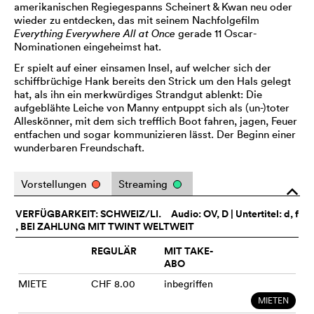
amerikanischen Regiegespanns Scheinert & Kwan neu oder
wieder zu entdecken, das mit seinem Nachfolgefilm
Everything Everywhere All at Once
gerade 11 Oscar-
Nominationen eingeheimst hat.
Er spielt auf einer einsamen Insel, auf welcher sich der
schiffbrüchige Hank bereits den Strick um den Hals gelegt
hat, als ihn ein merkwürdiges Strandgut ablenkt: Die
aufgeblähte Leiche von Manny entpuppt sich als (un-)toter
Alleskönner, mit dem sich trefflich Boot fahren, jagen, Feuer
entfachen und sogar kommunizieren lässt. Der Beginn einer
wunderbaren Freundschaft.
Vorstellungen
Streaming
o
VERFÜGBARKEIT: SCHWEIZ/LI.
Audio:
OV
, D | Untertitel: d, f
, BEI ZAHLUNG MIT TWINT WELTWEIT
REGULÄR
MIT TAKE-
ABO
MIETE
CHF 8.00
inbegriffen
MIETEN