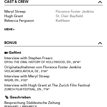
CAST & CREW
o
Meryl Streep
Florence Foster Jenkins
Hugh Grant
St. Clair Bayfield
Rebecca Ferguson
Kathleen
MEHR
>
BONUS
o
Gefilmt
i
Interview with Stephen Frears
DP/30: THE ORAL HISTORY OF HOLLYWOOD, EN , 29‘14‘‘
Originalaufnahmen von Florence Foster Jenkins
VIOLACAROLAVOILA, DE , 3‘34‘‘
Interview with Meryl Streep
WQXR, EN , 5‘00‘‘
Interview with Hugh Grant at The Zurich Film Festival
ZURICH FILM FESTIVAL, EN , 7‘14‘‘
Geschrieben
g
Besprechung Süddeutsche Zeitung
REINHARD J. BREMBECK