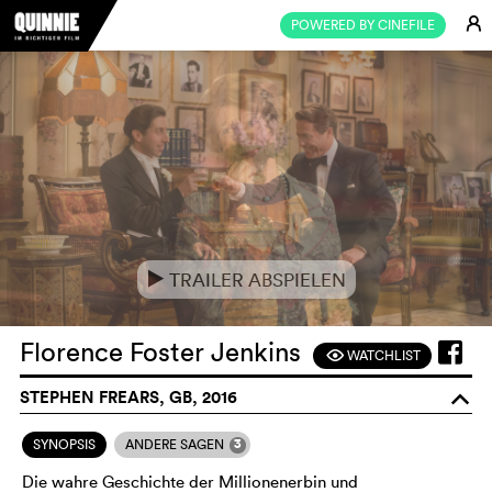
E
POWERED BY CINEFILE
TRAILER ABSPIELEN
e
Florence Foster Jenkins
WATCHLIST
F
STEPHEN FREARS, GB, 2016
o
3
SYNOPSIS
ANDERE SAGEN
Die wahre Geschichte der Millionenerbin und