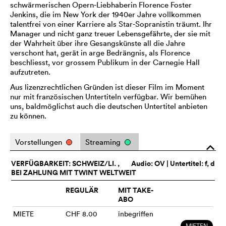
schwärmerischen Opern-Liebhaberin Florence Foster
Jenkins, die im New York der 1940er Jahre vollkommen
talentfrei von einer Karriere als Star-Sopranistin träumt. Ihr
Manager und nicht ganz treuer Lebensgefährte, der sie mit
der Wahrheit über ihre Gesangskünste all die Jahre
verschont hat, gerät in arge Bedrängnis, als Florence
beschliesst, vor grossem Publikum in der Carnegie Hall
aufzutreten.
Aus lizenzrechtlichen Gründen ist dieser Film im Moment
nur mit französischen Untertiteln verfügbar. Wir bemühen
uns, baldmöglichst auch die deutschen Untertitel anbieten
zu können.
Vorstellungen
Streaming
o
VERFÜGBARKEIT: SCHWEIZ/LI. ,
Audio:
OV
| Untertitel: f, d
BEI ZAHLUNG MIT TWINT WELTWEIT
REGULÄR
MIT TAKE-
ABO
MIETE
CHF 8.00
inbegriffen
MIETEN