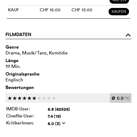
KAUF
CHF 15.00
CHF 13.00
KAUFEN
FILMDATEN
o
Genre
Drama, Musik/Tanz, Komödie
Länge
111 Min.
Originalsprache
Englisch
Bewertungen
Ø
6.8
/10
c
c
c
c
c
c
c
c
c
c
IMDB-User:
6.8 (62526)
Cinefile-User:
7.4 (19)
KritikerInnen:
6.0 (3)
q