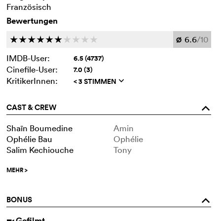
Französisch
Bewertungen
6.6
/10
c
c
c
c
c
c
c
c
c
c
Ø
IMDB-User:
6.5 (4737)
Cinefile-User:
7.0 (3)
KritikerInnen:
< 3 STIMMEN
q
CAST & CREW
o
Shaïn Boumedine
Amin
Ophélie Bau
Ophélie
Salim Kechiouche
Tony
MEHR
>
BONUS
o
Gefilmt