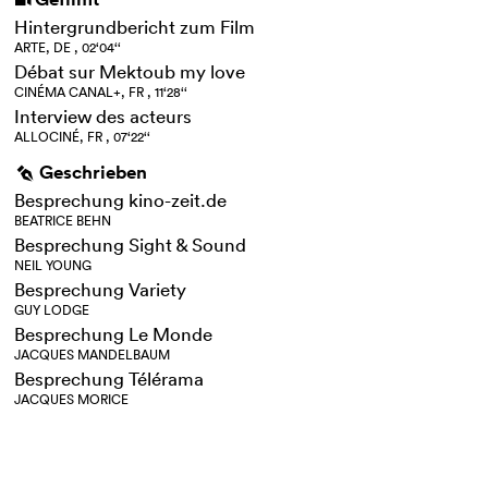
i
Hintergrundbericht zum Film
ARTE, DE , 02‘04‘‘
Débat sur Mektoub my love
CINÉMA CANAL+, FR , 11‘28‘‘
Interview des acteurs
ALLOCINÉ, FR , 07‘22‘‘
Geschrieben
g
Besprechung kino-zeit.de
BEATRICE BEHN
Besprechung Sight & Sound
NEIL YOUNG
Besprechung Variety
GUY LODGE
Besprechung Le Monde
JACQUES MANDELBAUM
Besprechung Télérama
JACQUES MORICE