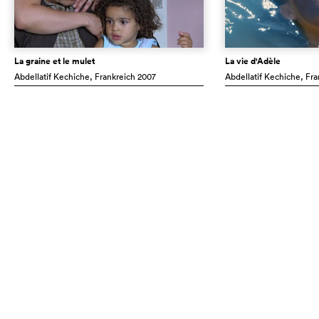
La graine et le mulet
La vie d'Adèle
Abdellatif Kechiche
, Frankreich
2007
Abdellatif Kechiche
, Fr