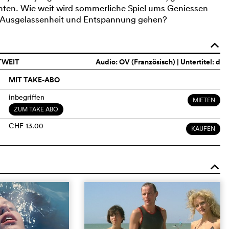
onten. Wie weit wird sommerliche Spiel ums Geniessen
, Ausgelassenheit und Entspannung gehen?
o
TWEIT
Audio:
OV (Französisch)
| Untertitel: d
MIT TAKE-ABO
inbegriffen
MIETEN
ZUM TAKE ABO
CHF 13.00
KAUFEN
o