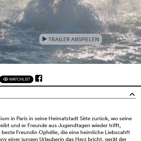
TRAILER ABSPIELEN
e
WATCHLIST
F
o
um in Paris in seine Heimatstadt Sète zurück, wo seine
reibt und er Freunde aus Jugendtagen wieder trifft,
beste Freundin Ophélie, die eine heimliche Liebscahft
y einer jungen Urlauberin das Herz bricht, gerät der