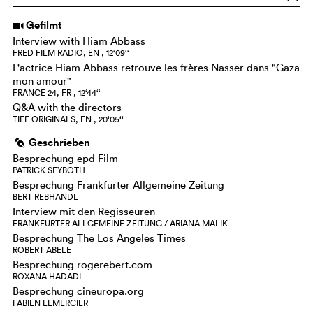
Gefilmt
i
Interview with Hiam Abbass
FRED FILM RADIO, EN , 12‘09‘‘
L'actrice Hiam Abbass retrouve les frères Nasser dans "Gaza
mon amour"
FRANCE 24, FR , 12‘44‘‘
Q&A with the directors
TIFF ORIGINALS, EN , 20‘05‘‘
Geschrieben
g
Besprechung epd Film
PATRICK SEYBOTH
Besprechung Frankfurter Allgemeine Zeitung
BERT REBHANDL
Interview mit den Regisseuren
FRANKFURTER ALLGEMEINE ZEITUNG / ARIANA MALIK
Besprechung The Los Angeles Times
ROBERT ABELE
Besprechung rogerebert.com
ROXANA HADADI
Besprechung cineuropa.org
FABIEN LEMERCIER