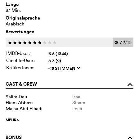
Länge
87 Min.
Originalsprache
Arabisch
Bewertungen
Ø
7.2
/10
c
c
c
c
c
c
c
c
c
c
IMDB-User:
6.8 (1344)
Cinefile-User:
8.3 (9)
KritikerInnen:
< 3 STIMMEN
q
CAST & CREW
o
Salim Dau
Issa
Hiam Abbass
Siham
Maisa Abd Elhadi
Leila
MEHR
>
BONUS
o