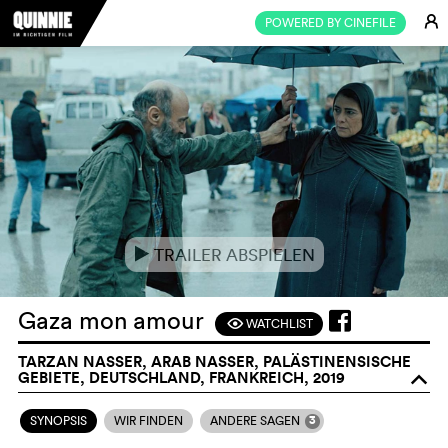
E
POWERED BY CINEFILE
TRAILER ABSPIELEN
e
Gaza mon amour
WATCHLIST
F
TARZAN NASSER, ARAB NASSER, PALÄSTINENSISCHE
GEBIETE, DEUTSCHLAND, FRANKREICH, 2019
o
3
SYNOPSIS
WIR FINDEN
ANDERE SAGEN