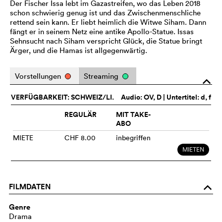
Der Fischer Issa lebt im Gazastreifen, wo das Leben 2018
schon schwierig genug ist und das Zwischenmenschliche
rettend sein kann. Er liebt heimlich die Witwe Siham. Dann
fängt er in seinem Netz eine antike Apollo-Statue. Issas
Sehnsucht nach Siham verspricht Glück, die Statue bringt
Ärger, und die Hamas ist allgegenwärtig.
Vorstellungen
Streaming
o
VERFÜGBARKEIT: SCHWEIZ/LI.
Audio:
OV
, D | Untertitel: d, f
REGULÄR
MIT TAKE-
ABO
MIETE
CHF 8.00
inbegriffen
MIETEN
FILMDATEN
o
Genre
Drama