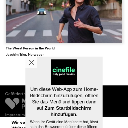
The Worst Person in the World
Joachim Trier
, Norwegen
Um diese Web-App zum Home-
Gefördert von
Bildschirm hinzuzufügen, öffnen
Sie das Menü und tippen dann
auf
Zum Startbildschirm
hinzufügen
.
Impressum
Datenschutz
Wir verwenden Cookies. Mit dem
Wenn Ihr Gerät eine Menütaste hat, lässt
sich das Browsermenü über diese öffnen.