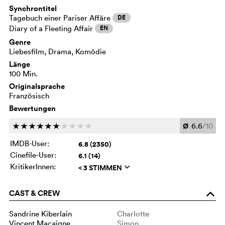
Synchrontitel
Tagebuch einer Pariser Affäre
DE
Diary of a Fleeting Affair
EN
Genre
Liebesfilm, Drama, Komödie
Länge
100 Min.
Originalsprache
Französisch
Bewertungen
Ø
6.6
/10
c
c
c
c
c
c
c
c
c
c
IMDB-User:
6.8 (2350)
Cinefile-User:
6.1 (14)
KritikerInnen:
< 3 STIMMEN
q
CAST & CREW
o
Sandrine Kiberlain
Charlotte
Vincent Macaigne
Simon