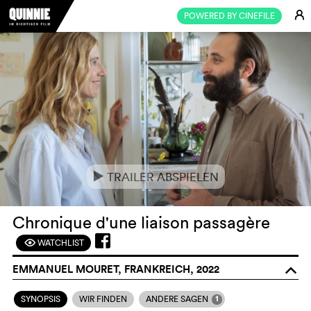
E
POWERED BY CINEFILE
TRAILER ABSPIELEN
e
Chronique d'une liaison passagère
WATCHLIST
F
EMMANUEL MOURET, FRANKREICH, 2022
o
1
SYNOPSIS
WIR FINDEN
ANDERE SAGEN