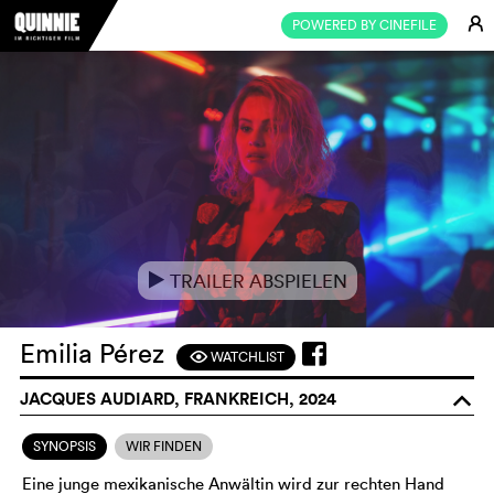
E
POWERED BY CINEFILE
TRAILER ABSPIELEN
e
Emilia Pérez
WATCHLIST
F
JACQUES AUDIARD, FRANKREICH, 2024
o
SYNOPSIS
WIR FINDEN
Eine junge mexikanische Anwältin wird zur rechten Hand