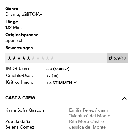
Genre
Drama, LGBTQIA+
Länge
132 Min.
Originalsprache
Spanisch
Bewertungen
Ø
5.9
/10
c
c
c
c
c
c
c
c
c
c
IMDB-User:
5.3 (134857)
Cinefile-User:
7.7 (15)
KritikerInnen:
< 3 STIMMEN
q
CAST & CREW
o
Karla Sofía Gascón
Emilia Pérez / Juan
“Manitas” del Monte
Zoe Saldaña
Rita Mora Castro
Selena Gomez
Jessica del Monte