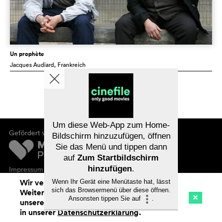
Un prophète
Jacques Audiard
, Frankreich
Um diese Web-App zum Home-
Gefördert von
Bildschirm hinzuzufügen, öffnen
Sie das Menü und tippen dann
auf
Zum Startbildschirm
hinzufügen
.
Impressum
Datenschutz
Wir verwenden Cookies. Mit dem
Wenn Ihr Gerät eine Menütaste hat, lässt
sich das Browsermenü über diese öffnen.
Weitersurfen auf cinefile.ch stimmen Sie
Ansonsten tippen Sie auf
.
unserer Cookie-Nutzung zu. Mehr Infos
Kino
Streaming
Watchlist (
0
)
in unserer
Datenschutzerklärung
.
Na