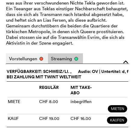
was aus ihrer verschwundenen Nichte Tekla geworden ist.
Ein Teeanger aus Teklas einstiger Nachbarschaft behauptet,
dass sie sich als Transmann nach Istanbul abgesetzt habe,
und heftet sich an Lias Fersen, als diese aufbricht.
Gemeinsam durchstöbern die beiden die Quartiere der
türkischen Metropole, in denen sich Queere prostituieren.
Dabei stossen sie auf die Transanwältin Evrim, die sich als
Aktivistin in der Szene engagiert.
Vorstellungen
Streaming
o
VERFÜGBARKEIT: SCHWEIZ/LI. ,
Audio:
OV
| Untertitel: d, f
BEI ZAHLUNG MIT TWINT WELTWEIT
REGULÄR
MIT TAKE-
ABO
MIETE
CHF 8.00
inbegriffen
MIETEN
KAUF
CHF 19.00
CHF 16.00
KAUFEN