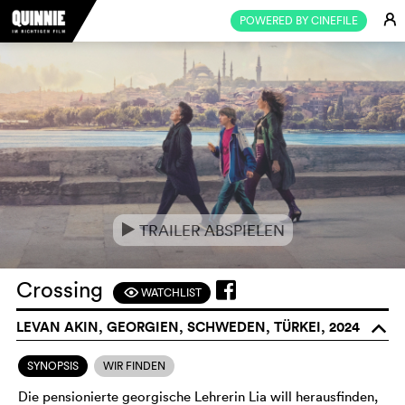
E
POWERED BY CINEFILE
TRAILER ABSPIELEN
e
Crossing
WATCHLIST
F
LEVAN AKIN, GEORGIEN, SCHWEDEN, TÜRKEI, 2024
o
SYNOPSIS
WIR FINDEN
Die pensionierte georgische Lehrerin Lia will herausfinden,