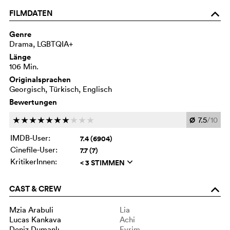
FILMDATEN
o
Genre
Drama, LGBTQIA+
Länge
106 Min.
Originalsprachen
Georgisch, Türkisch, Englisch
Bewertungen
Ø
7.5
/10
c
c
c
c
c
c
c
c
c
c
IMDB-User:
7.4 (6904)
Cinefile-User:
7.7 (7)
KritikerInnen:
< 3 STIMMEN
q
CAST & CREW
o
Mzia Arabuli
Lia
Lucas Kankava
Achi
Deniz Dumanlı
Evrim