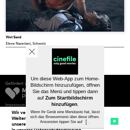
Wet Sand
Elene Naveriani
, Schweiz
Um diese Web-App zum Home-
Gefördert von
Bildschirm hinzuzufügen, öffnen
Sie das Menü und tippen dann
auf
Zum Startbildschirm
hinzufügen
.
Impressum
Datenschutz
Wir verwenden Cookies. Mit dem
Wenn Ihr Gerät eine Menütaste hat, lässt
sich das Browsermenü über diese öffnen.
Weitersurfen auf cinefile.ch stimmen Sie
Ansonsten tippen Sie auf
.
unserer Cookie-Nutzung zu. Mehr Infos
Kino
Streaming
Watchlist (
0
)
in unserer
Datenschutzerklärung
.