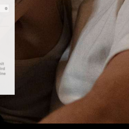
0
on festen A5-Karten innert drei Tagen per
mit
ird
eine