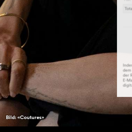
Tota
Inde
dem 
der 
E-Ma
digit
Bild: «Coutures»