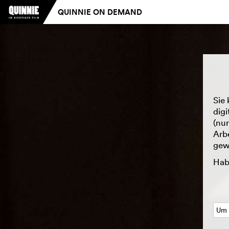
QUINNIE ON DEMAND
Sie 
digi
(nu
Arb
gew
Hab
Um 