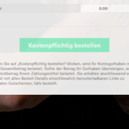
0.00
l
Kostenpflichtig bestellen
Nach der Bestellung erhalten Sie alle Gutscheine in Form v
m Sie auf „Kostenpflichtig bestellen“ klicken, wird Ihr Kontoguthaben 
Post.
Gesamtbetrag belastet. Sollte der Betrag Ihr Guthaben übersteigen, w
Restbetrag Ihrem Zahlungsmittel belastet. Sie erhalten anschliessend 
il mit allen Bestell-Details einschliesslich herunterladbaren Links zu
alen Gutscheinen, falls bestellt.