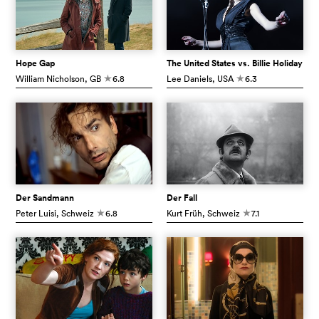
Hope Gap
The United States vs. Billie Holiday
William Nicholson
, GB
6.8
Lee Daniels
, USA
6.3
c
c
Der Sandmann
Der Fall
Peter Luisi
, Schweiz
6.8
Kurt Früh
, Schweiz
7.1
c
c