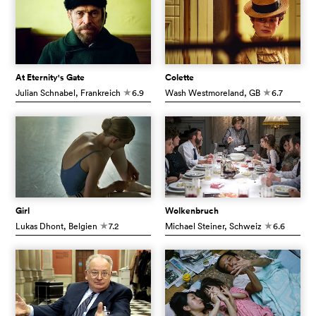
At Eternity's Gate
Colette
Julian Schnabel
, Frankreich
6.9
Wash Westmoreland
, GB
6.7
c
c
Girl
Wolkenbruch
Lukas Dhont
, Belgien
7.2
Michael Steiner
, Schweiz
6.6
c
c