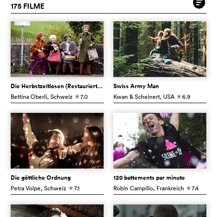
175 FILME
Die Herbstzeitlosen (Restaurierte Fassung)
Swiss Army Man
Bettina Oberli
, Schweiz
7.0
Kwan & Scheinert
, USA
6.9
c
c
Die göttliche Ordnung
120 battements par minute
Petra Volpe
, Schweiz
7.1
Robin Campillo
, Frankreich
7.4
c
c