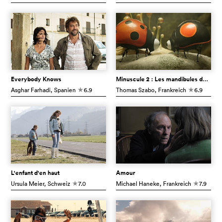
Everybody Knows
Minuscule 2 : Les mandibules du bout du monde
Asghar Farhadi
, Spanien
6.9
Thomas Szabo
, Frankreich
6.9
c
c
L'enfant d'en haut
Amour
Ursula Meier
, Schweiz
7.0
Michael Haneke
, Frankreich
7.9
c
c