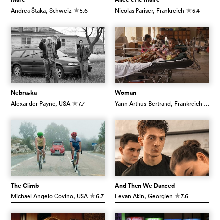
Andrea Štaka
, Schweiz
5.6
Nicolas Pariser
, Frankreich
6.4
c
c
Nebraska
Woman
Alexander Payne
, USA
7.7
Yann Arthus-Bertrand
, Frankreich
8.0
c
c
The Climb
And Then We Danced
Michael Angelo Covino
, USA
6.7
Levan Akin
, Georgien
7.6
c
c