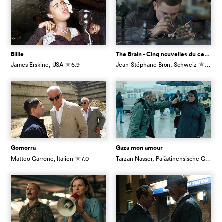
Billie
The Brain - Cinq nouvelles du cerveau
James Erskine
, USA
6.9
Jean-Stéphane Bron
, Schweiz
6.6
c
c
Gomorra
Gaza mon amour
Matteo Garrone
, Italien
7.0
Tarzan Nasser
, Palästinensische Gebiete
c