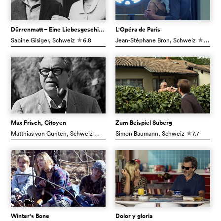
Dürrenmatt – Eine Liebesgeschichte
L'Opéra de Paris
Sabine Gisiger
, Schweiz
6.8
Jean-Stéphane Bron
, Schweiz
7.0
c
c
Max Frisch, Citoyen
Zum Beispiel Suberg
Matthias von Gunten
, Schweiz
7.2
Simon Baumann
, Schweiz
7.7
c
c
Winter's Bone
Dolor y gloria