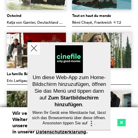
Ostwind
Tout en haut du monde
Katja von Garnier
, Deutschland
6.7
Rémi Chayé
, Frankreich
7.2
c
c
La famille Bélier
Hereditary
Um diese Web-App zum Home-
Eric Lartigau
, Frankreich
7.3
Ari Aster
, USA
7.3
c
c
Bildschirm hinzuzufügen, öffnen
Sie das Menü und tippen dann
auf
Zum Startbildschirm
hinzufügen
.
Wir verwenden Cookies. Mit dem
Wenn Ihr Gerät eine Menütaste hat, lässt
sich das Browsermenü über diese öffnen.
Weitersurfen auf cinefile.ch stimmen Sie
Ansonsten tippen Sie auf
.
unserer Cookie-Nutzung zu. Mehr Infos
Kino
Streaming
Watchlist (
0
)
in unserer
Datenschutzerklärung
.
Na
Youth
Intouchables