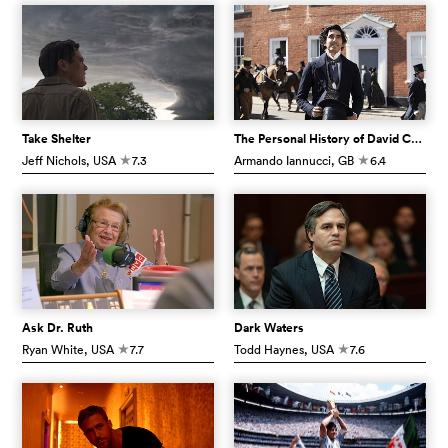
Take Shelter
The Personal History of David Copperfield
Jeff Nichols
, USA
7.3
Armando Iannucci
, GB
6.4
c
c
Ask Dr. Ruth
Dark Waters
Ryan White
, USA
7.7
Todd Haynes
, USA
7.6
c
c