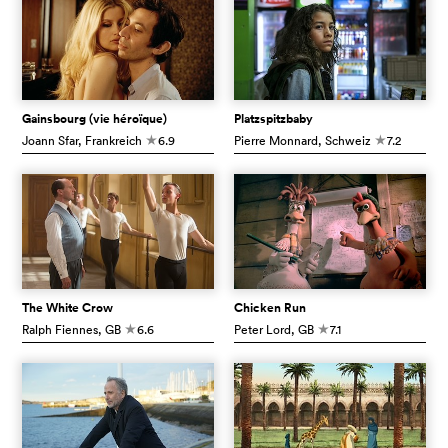
Gainsbourg (vie héroïque)
Platzspitzbaby
Joann Sfar
, Frankreich
6.9
Pierre Monnard
, Schweiz
7.2
c
c
The White Crow
Chicken Run
Ralph Fiennes
, GB
6.6
Peter Lord
, GB
7.1
c
c