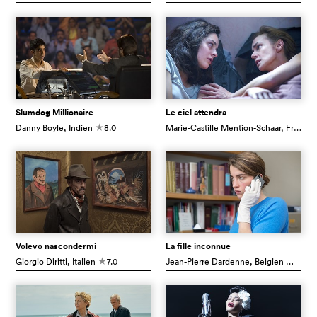
Slumdog Millionaire
Le ciel attendra
Danny Boyle
, Indien
8.0
Marie-Castille Mention-Schaar
, Frankreich
c
Volevo nascondermi
La fille inconnue
Giorgio Diritti
, Italien
7.0
Jean-Pierre Dardenne
, Belgien
6.5
c
c