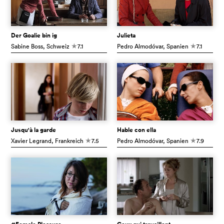
Der Goalie bin ig
Julieta
Sabine Boss
, Schweiz
7.1
Pedro Almodóvar
, Spanien
7.1
c
c
Jusqu'à la garde
Hable con ella
Xavier Legrand
, Frankreich
7.5
Pedro Almodóvar
, Spanien
7.9
c
c