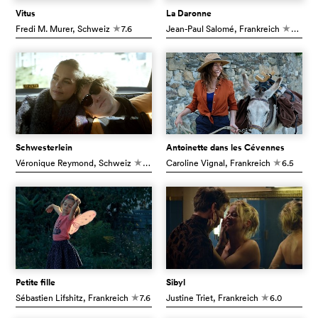
Vitus
La Daronne
Fredi M. Murer
, Schweiz
7.6
Jean-Paul Salomé
, Frankreich
6.3
c
c
Schwesterlein
Antoinette dans les Cévennes
Véronique Reymond
, Schweiz
6.8
Caroline Vignal
, Frankreich
6.5
c
c
Petite fille
Sibyl
Sébastien Lifshitz
, Frankreich
7.6
Justine Triet
, Frankreich
6.0
c
c