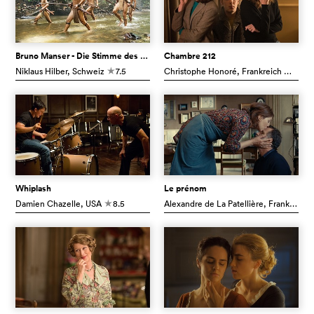
Bruno Manser - Die Stimme des Regenwaldes
Chambre 212
Niklaus Hilber
, Schweiz
7.5
Christophe Honoré
, Frankreich
6.0
c
c
Whiplash
Le prénom
Damien Chazelle
, USA
8.5
Alexandre de La Patellière
, Frankreich
c