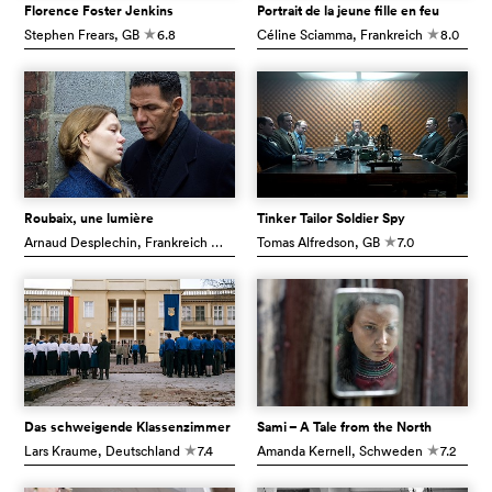
Florence Foster Jenkins
Portrait de la jeune fille en feu
Stephen Frears
, GB
6.8
Céline Sciamma
, Frankreich
8.0
c
c
Roubaix, une lumière
Tinker Tailor Soldier Spy
Arnaud Desplechin
, Frankreich
6.3
Tomas Alfredson
, GB
7.0
c
c
Das schweigende Klassenzimmer
Sami – A Tale from the North
Lars Kraume
, Deutschland
7.4
Amanda Kernell
, Schweden
7.2
c
c