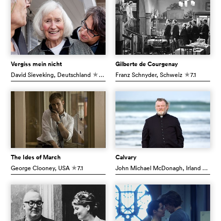
Vergiss mein nicht
Gilberte de Courgenay
David Sieveking
, Deutschland
7.5
Franz Schnyder
, Schweiz
7.1
c
c
The Ides of March
Calvary
George Clooney
, USA
7.1
John Michael McDonagh
, Irland
7.4
c
c