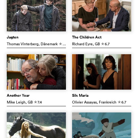
Jagten
The Children Act
Thomas Vinterberg
, Dänemark
8.3
Richard Eyre
, GB
6.7
c
c
Another Year
Sils Maria
Mike Leigh
, GB
7.4
Olivier Assayas
, Frankreich
6.7
c
c