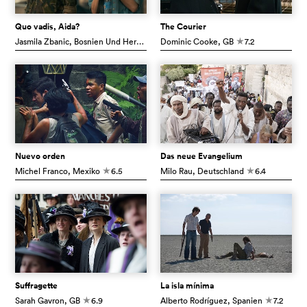
Quo vadis, Aida?
The Courier
Jasmila Zbanic
, Bosnien Und Herzegowina
Dominic Cooke
8.0
, GB
7.2
c
c
Nuevo orden
Das neue Evangelium
Michel Franco
, Mexiko
6.5
Milo Rau
, Deutschland
6.4
c
c
Suffragette
La isla mínima
Sarah Gavron
, GB
6.9
Alberto Rodríguez
, Spanien
7.2
c
c