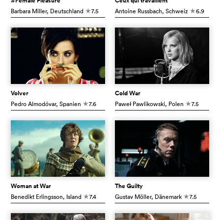
#Female Pleasure
Ceux qui travaillent
Barbara Miller
, Deutschland
7.5
Antoine Russbach
, Schweiz
6.9
c
c
Volver
Cold War
Pedro Almodóvar
, Spanien
7.6
Paweł Pawlikowski
, Polen
7.5
c
c
Woman at War
The Guilty
Benedikt Erlingsson
, Island
7.4
Gustav Möller
, Dänemark
7.5
c
c