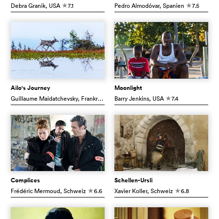
Debra Granik
, USA
7.1
Pedro Almodóvar
, Spanien
7.5
c
c
Ailo's Journey
Moonlight
Guillaume Maidatchevsky
, Frankreich
Barry Jenkins
6.8
, USA
7.4
c
c
Complices
Schellen-Ursli
Frédéric Mermoud
, Schweiz
6.6
Xavier Koller
, Schweiz
6.8
c
c