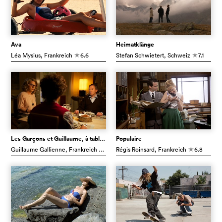
Ava
Heimatklänge
Léa Mysius
, Frankreich
6.6
Stefan Schwietert
, Schweiz
7.1
c
c
Les Garçons et Guillaume, à table !
Populaire
Guillaume Gallienne
, Frankreich
6.6
Régis Roinsard
, Frankreich
6.8
c
c