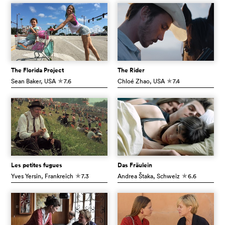
The Florida Project
The Rider
Sean Baker
, USA
7.6
Chloé Zhao
, USA
7.4
c
c
Les petites fugues
Das Fräulein
Yves Yersin
, Frankreich
7.3
Andrea Štaka
, Schweiz
6.6
c
c