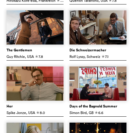
Hirokazu Kore-eda
, Frankreich
6.5
Quentin Tarantino
, USA
7.8
c
c
The Gentlemen
Die Schweizermacher
Guy Ritchie
, USA
7.8
Rolf Lyssy
, Schweiz
7.1
c
c
Her
Days of the Bagnold Summer
Spike Jonze
, USA
8.0
Simon Bird
, GB
6.6
c
c