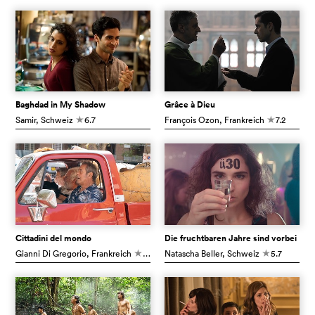
Baghdad in My Shadow
Grâce à Dieu
Samir
, Schweiz
6.7
François Ozon
, Frankreich
7.2
c
c
Cittadini del mondo
Die fruchtbaren Jahre sind vorbei
Gianni Di Gregorio
, Frankreich
6.6
Natascha Beller
, Schweiz
5.7
c
c