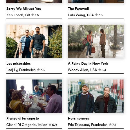
Sorry We Missed You
The Farewell
Ken Loach
, GB
7.6
Lulu Wang
, USA
7.5
c
c
Les misérables
A Rainy Day in New York
Ladj Ly
, Frankreich
7.6
Woody Allen
, USA
6.4
c
c
Pranzo di ferragosto
Hors normes
Gianni Di Gregorio
, Italien
6.9
Eric Toledano
, Frankreich
7.4
c
c