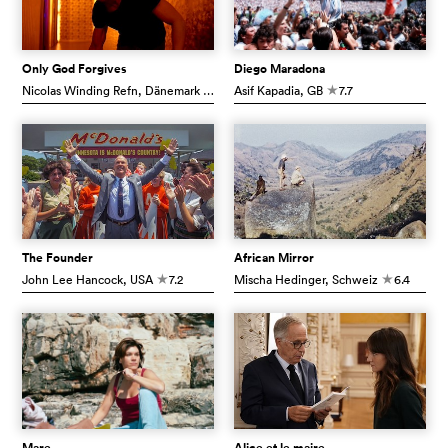
Only God Forgives
Diego Maradona
Nicolas Winding Refn
, Dänemark
5.7
Asif Kapadia
, GB
7.7
c
c
The Founder
African Mirror
John Lee Hancock
, USA
7.2
Mischa Hedinger
, Schweiz
6.4
c
c
Mare
Alice et le maire