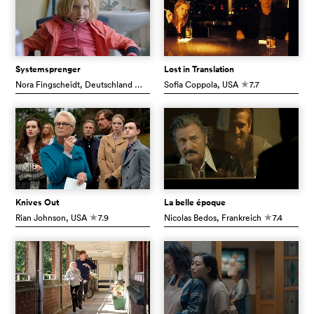
Systemsprenger
Lost in Translation
Nora Fingscheidt
, Deutschland
7.8
Sofia Coppola
, USA
7.7
c
c
Knives Out
La belle époque
Rian Johnson
, USA
7.9
Nicolas Bedos
, Frankreich
7.4
c
c