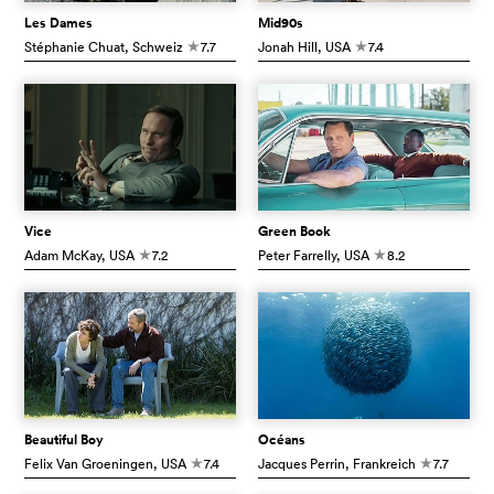
Les Dames
Mid90s
Stéphanie Chuat
, Schweiz
7.7
Jonah Hill
, USA
7.4
c
c
Vice
Green Book
Adam McKay
, USA
7.2
Peter Farrelly
, USA
8.2
c
c
Beautiful Boy
Océans
Felix Van Groeningen
, USA
7.4
Jacques Perrin
, Frankreich
7.7
c
c