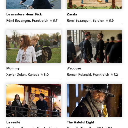
Le mystère Henri Pick
Zarafa
Rémi Bezançon
, Frankreich
6.7
Rémi Bezançon
, Belgien
6.9
c
c
Mommy
J’accuse
Xavier Dolan
, Kanada
8.0
Roman Polanski
, Frankreich
7.2
c
c
La vérité
The Hateful Eight