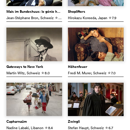
Mais im Bundeshuus: le génie helvétique
Shoplifters
Jean-Stéphane Bron
, Schweiz
7.4
Hirokazu Koreeda
, Japan
7.9
c
c
Gateways to New York
Höhenfeuer
Martin Witz
, Schweiz
8.0
Fredi M. Murer
, Schweiz
7.0
c
c
Capharnaüm
Zwingli
Nadine Labaki
, Libanon
8.4
Stefan Haupt
, Schweiz
6.7
c
c