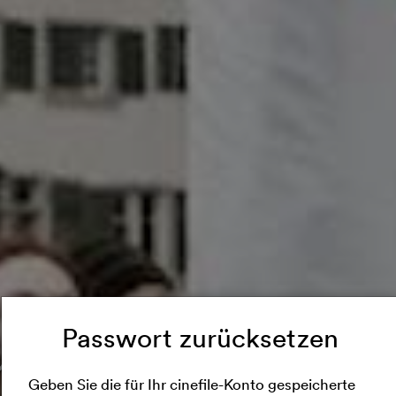
innie streamt jet
Passwort zurücksetzen
Geben Sie die für Ihr cinefile-Konto gespeicherte