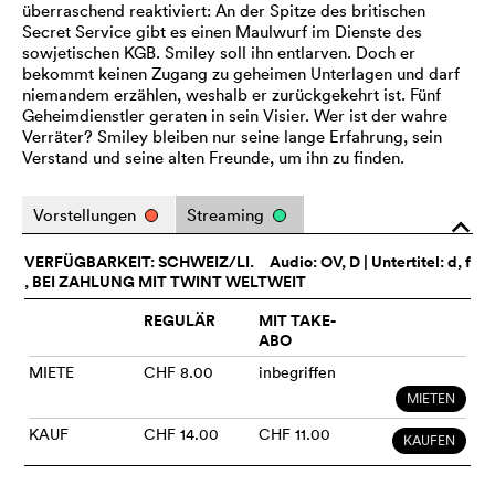
überraschend reaktiviert: An der Spitze des britischen
Secret Service gibt es einen Maulwurf im Dienste des
sowjetischen KGB. Smiley soll ihn entlarven. Doch er
bekommt keinen Zugang zu geheimen Unterlagen und darf
niemandem erzählen, weshalb er zurückgekehrt ist. Fünf
Geheimdienstler geraten in sein Visier. Wer ist der wahre
Verräter? Smiley bleiben nur seine lange Erfahrung, sein
Verstand und seine alten Freunde, um ihn zu finden.
Vorstellungen
Streaming
o
VERFÜGBARKEIT: SCHWEIZ/LI.
Audio:
OV
, D | Untertitel: d, f
, BEI ZAHLUNG MIT TWINT WELTWEIT
REGULÄR
MIT TAKE-
ABO
MIETE
CHF 8.00
inbegriffen
MIETEN
KAUF
CHF 14.00
CHF 11.00
KAUFEN