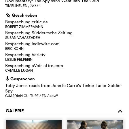
Documentary: The Spy Who Went Into The Cold
TIMELINE, EN , 72‘35‘‘
Geschrieben
g
Besprechung critic.de
ROBERT ZIMMERMANN
Besprechung Süddeutsche Zeitung
SUSAN VAHABZADEH
Besprechung indiewire.com
ERIC KOHN
Besprechung Variety
LESLIE FELPERIN
Besprechung aVoir-aLire.com
CAMILLE LUGAN
Gesprochen
h
Toby Jones reads from John le Carré's Tinker Tailor Soldier
Spy
GUARDIAN CULTURE / EN / 4‘23‘‘
GALERIE
o