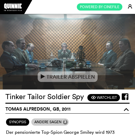
E
POWERED BY CINEFILE
TRAILER ABSPIELEN
e
Tinker Tailor Soldier Spy
WATCHLIST
F
TOMAS ALFREDSON, GB, 2011
o
3
SYNOPSIS
ANDERE SAGEN
Der pensionierte Top-Spion George Smiley wird 1973