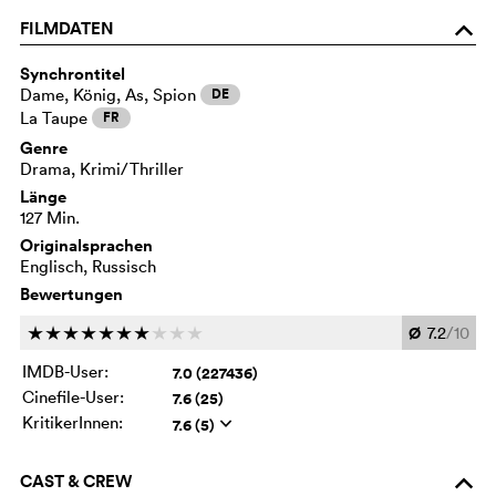
FILMDATEN
o
Synchrontitel
Dame, König, As, Spion
DE
La Taupe
FR
Genre
Drama, Krimi/Thriller
Länge
127 Min.
Originalsprachen
Englisch, Russisch
Bewertungen
Ø
7.2
/10
c
c
c
c
c
c
c
c
c
c
IMDB-User:
7.0 (227436)
Cinefile-User:
7.6 (25)
KritikerInnen:
7.6 (5)
q
CAST & CREW
o