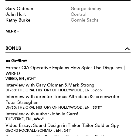
Gary Oldman
George Smiley
John Hurt
Control
Kathy Burke
Connie Sachs
MEHR
>
BONUS
o
Gefilmt
i
Former CIA Operative Explains How Spies Use Disguises |
WIRED
WIRED, EN , 9‘24‘‘
Interview with Gary Oldman & Mark Strong
DP/30: THE ORAL HISTORY OF HOLLYWOOD, EN , 32‘36‘‘
Interview with director Tomas Alfredson & screenwriter
Peter Straughan
DP/30: THE ORAL HISTORY OF HOLLYWOOD, EN , 33‘11‘‘
Interview with author John le Carré
THEVERKE, EN , 14‘45‘‘
Video Essay: Sound Design in Tinker Tailor Soldier Spy
GEORG ROCKALL-SCHMIDT, EN , 2‘41‘‘