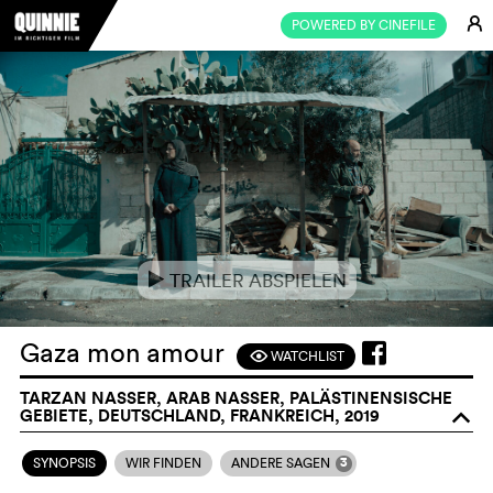
E
POWERED BY CINEFILE
TRAILER ABSPIELEN
e
Gaza mon amour
WATCHLIST
F
TARZAN NASSER, ARAB NASSER, PALÄSTINENSISCHE
GEBIETE, DEUTSCHLAND, FRANKREICH, 2019
o
3
SYNOPSIS
WIR FINDEN
ANDERE SAGEN