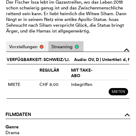
Der Fischer Issa lebt im Gazastreifen, wo das Leben 2018
schon schwierig genug ist und das Zwischenmenschliche
rettend sein kann. Er liebt heimlich die Witwe Siham. Dann
fängt er in seinem Netz eine antike Apollo-Statue. Issas
Sehnsucht nach Siham verspricht Glück, die Statue bringt
Ärger, und die Hamas ist allgegenwärtig.
Vorstellungen
Streaming
o
VERFÜGBARKEIT: SCHWEIZ/LI.
Audio:
OV
, D | Untertitel: d, f
REGULÄR
MIT TAKE-
ABO
MIETE
CHF 8.00
inbegriffen
MIETEN
FILMDATEN
o
Genre
Drama