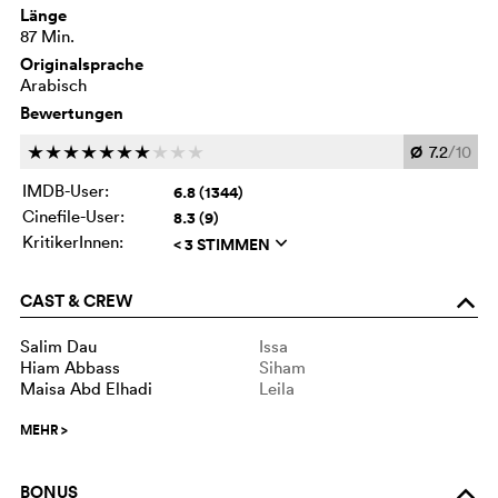
Länge
87 Min.
Originalsprache
Arabisch
Bewertungen
Ø
7.2
/10
c
c
c
c
c
c
c
c
c
c
IMDB-User:
6.8 (1344)
Cinefile-User:
8.3 (9)
KritikerInnen:
< 3 STIMMEN
q
CAST & CREW
o
Salim Dau
Issa
Hiam Abbass
Siham
Maisa Abd Elhadi
Leila
MEHR
>
BONUS
o