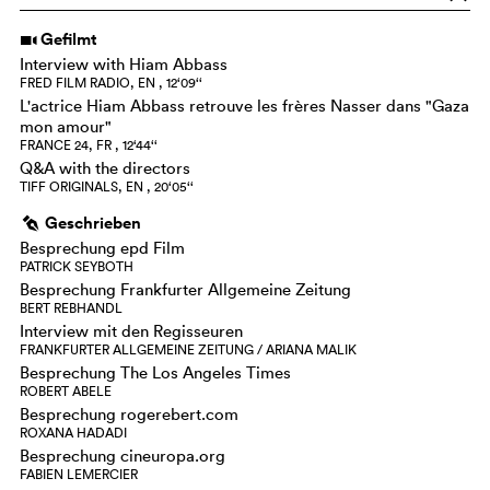
Gefilmt
i
Interview with Hiam Abbass
FRED FILM RADIO, EN , 12‘09‘‘
L'actrice Hiam Abbass retrouve les frères Nasser dans "Gaza
mon amour"
FRANCE 24, FR , 12‘44‘‘
Q&A with the directors
TIFF ORIGINALS, EN , 20‘05‘‘
Geschrieben
g
Besprechung epd Film
PATRICK SEYBOTH
Besprechung Frankfurter Allgemeine Zeitung
BERT REBHANDL
Interview mit den Regisseuren
FRANKFURTER ALLGEMEINE ZEITUNG / ARIANA MALIK
Besprechung The Los Angeles Times
ROBERT ABELE
Besprechung rogerebert.com
ROXANA HADADI
Besprechung cineuropa.org
FABIEN LEMERCIER