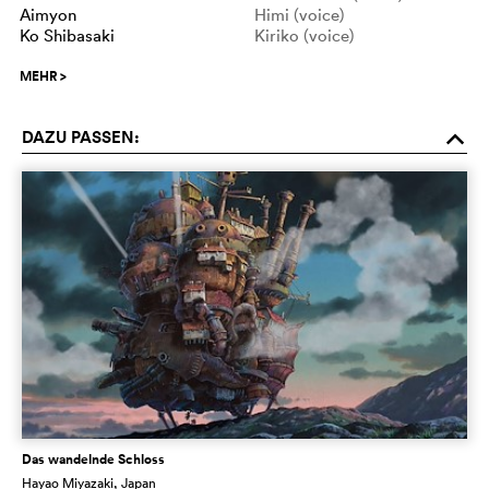
Aimyon
Himi (voice)
Ko Shibasaki
Kiriko (voice)
MEHR
>
DAZU PASSEN:
o
Das wandelnde Schloss
Hayao Miyazaki
, Japan