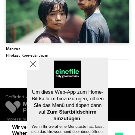
Monster
Hirokazu Kore-eda
, Japan
Um diese Web-App zum Home-
Gefördert von
Bildschirm hinzuzufügen, öffnen
Sie das Menü und tippen dann
auf
Zum Startbildschirm
hinzufügen
.
Impressum
Datenschutz
Wir verwenden Cookies. Mit dem
Wenn Ihr Gerät eine Menütaste hat, lässt
sich das Browsermenü über diese öffnen.
Weitersurfen auf cinefile.ch stimmen Sie