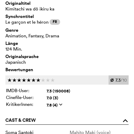
Originaltitel
Kimitachi wa dô ikiru ka
Synchrontitel
Le garçon et le héron
FR
Genre
Animation, Fantasy, Drama
Länge
124 Min.
Originalsprache
Japanisch
Bewertungen
Ø
7.3
/10
c
c
c
c
c
c
c
c
c
c
IMDB-User:
7.3 (150008)
Cinefile-User:
7.0 (3)
KritikerInnen:
7.8 (4)
q
CAST & CREW
o
Soma Santoki
Mahito Maki (voice)