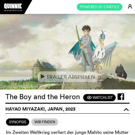
E
POWERED BY CINEFILE
TRAILER ABSPIELEN
e
The Boy and the Heron
WATCHLIST
F
HAYAO MIYAZAKI, JAPAN, 2023
o
SYNOPSIS
WIR FINDEN
Im Zweiten Weltkrieg verliert der junge Mahito seine Mutter