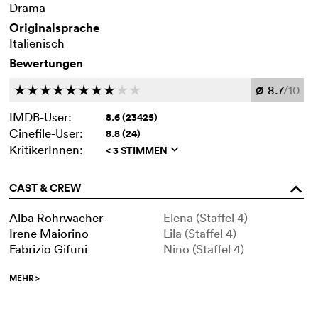
Drama
Originalsprache
Italienisch
Bewertungen
8.7
/10
c
c
c
c
c
c
c
c
c
c
Ø
IMDB-User:
8.6 (23425)
Cinefile-User:
8.8 (24)
KritikerInnen:
< 3 STIMMEN
q
CAST & CREW
o
Alba Rohrwacher
Elena (Staffel 4)
Irene Maiorino
Lila (Staffel 4)
Fabrizio Gifuni
Nino (Staffel 4)
MEHR
>