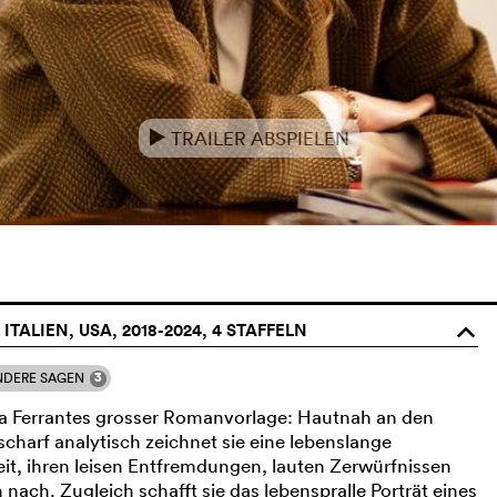
TRAILER ABSPIELEN
e
ITALIEN, USA, 2018-2024, 4 STAFFELN
o
3
NDERE SAGEN
na Ferrantes grosser Romanvorlage: Hautnah an den
scharf analytisch zeichnet sie eine lebenslange
keit, ihren leisen Entfremdungen, lauten Zerwürfnissen
ach. Zugleich schafft sie das lebenspralle Porträt eines