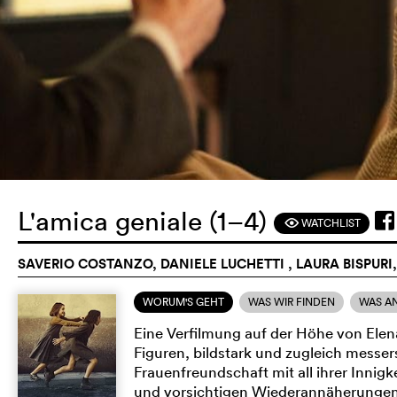
L'amica geniale (1–4)
WATCHLIST
F
SAVERIO COSTANZO, DANIELE LUCHETTI , LAURA BISPURI, 
WORUM'S GEHT
WAS WIR FINDEN
WAS A
Eine Verfilmung auf der Höhe von Ele
Figuren, bildstark und zugleich messer
Frauenfreundschaft mit all ihrer Innig
und vorsichtigen Wiederannäherungen n