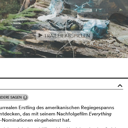
TRAILER ABSPIELEN
e
o
3
NDERE SAGEN
surrealen Erstling des amerikanischen Regiegespanns
entdecken, das mit seinem Nachfolgefilm
Everything
r-Nominationen eingeheimst hat.