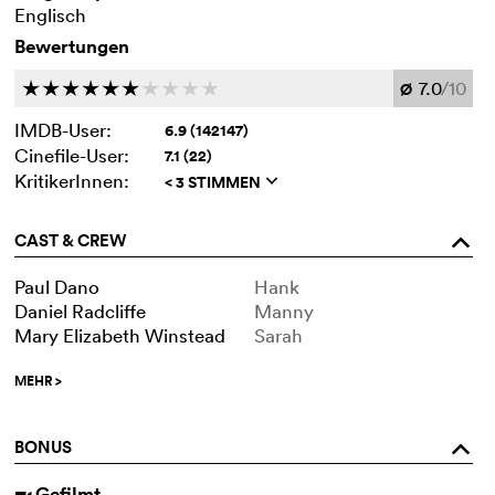
Englisch
Bewertungen
7.0
/10
c
c
c
c
c
c
c
c
c
c
Ø
IMDB-User:
6.9 (142147)
Cinefile-User:
7.1 (22)
KritikerInnen:
< 3 STIMMEN
q
CAST & CREW
o
Paul Dano
Hank
Daniel Radcliffe
Manny
Mary Elizabeth Winstead
Sarah
MEHR
>
BONUS
o
Gefilmt