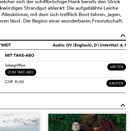
 welcher sich der schiffbrüchige Hank bereits den Strick
rkwürdiges Strandgut ablenkt: Die aufgeblähte Leiche
Alleskönner, mit dem sich trefflich Boot fahren, jagen,
ren lässt. Der Beginn einer wunderbaren Freundschaft.
o
TWEIT
Audio:
OV (Englisch)
, D | Untertitel: d, f
MIT TAKE-ABO
inbegriffen
MIETEN
ZUM TAKE ABO
CHF 11.00
KAUFEN
o