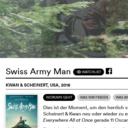
Swiss Army Man
WATCHLIST
F
KWAN & SCHEINERT, USA, 2016
WORUM'S GEHT
WAS WIR FINDEN
WAS A
Dies ist der Moment, um den herrlich 
Scheinert & Kwan neu oder wieder zu 
Everywhere All at Once
gerade 11 Osca