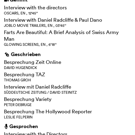
i
Interview with the directors
OSCARS, EN , 12‘45‘‘
Interview with Daniel Radcliffe & Paul Dano
JOBLO MOVIE TRAILERS, EN , 03‘45‘‘
Farts Are Beautiful: A Brief Analysis of Swiss Army
Man
GLOWING SCREENS, EN , 6‘18‘‘
Geschrieben
g
Besprechung Zeit Online
DAVID HUGENDICK
Besprechung TAZ
THOMAS GROH
Interview mit Daniel Radcliffe
SÜDDEUTSCHE ZEITUNG / DAVID STEINITZ
Besprechung Variety
PETER DEBRUGE
Besprechung The Hollywood Reporter
LESLIE FELPERIN
Gesprochen
h
Interview with the Directors