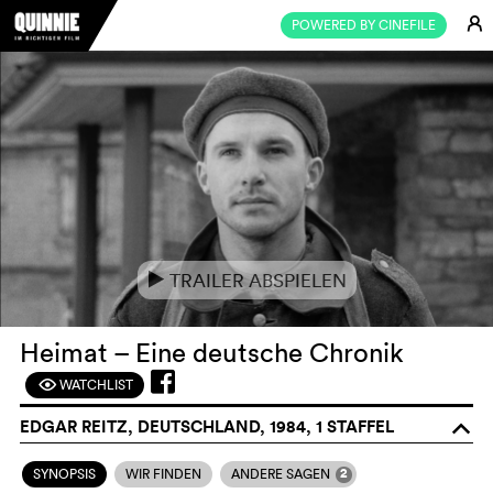
E
POWERED BY CINEFILE
TRAILER ABSPIELEN
e
Heimat – Eine deutsche Chronik
WATCHLIST
F
EDGAR REITZ, DEUTSCHLAND, 1984, 1 STAFFEL
o
2
SYNOPSIS
WIR FINDEN
ANDERE SAGEN