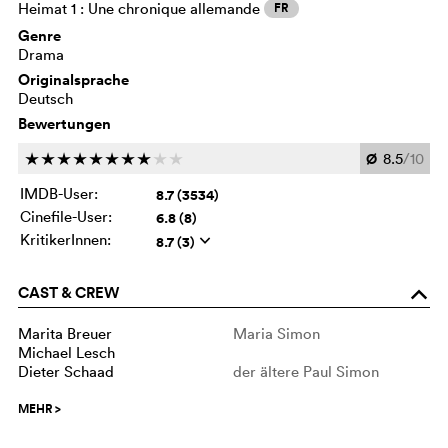
Heimat 1 : Une chronique allemande
FR
Genre
Drama
Originalsprache
Deutsch
Bewertungen
Ø
8.5
/10
c
c
c
c
c
c
c
c
c
c
IMDB-User:
8.7 (3534)
Cinefile-User:
6.8 (8)
KritikerInnen:
8.7 (3)
q
CAST & CREW
o
Marita Breuer
Maria Simon
Michael Lesch
Dieter Schaad
der ältere Paul Simon
MEHR
>